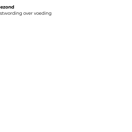
gezond
twording over voeding